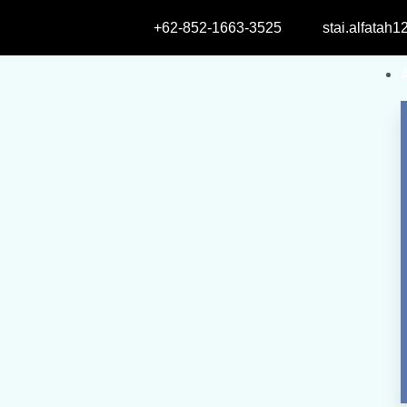
+62-852-1663-3525
stai.alfatah