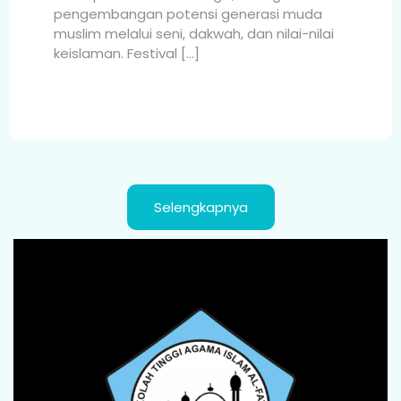
pengembangan potensi generasi muda
muslim melalui seni, dakwah, dan nilai-nilai
keislaman. Festival […]
Selengkapnya