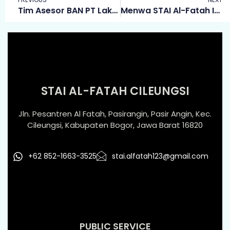
Tim Asesor BAN PT Lakukan Visitasi Akreditasi STAI Al-Fatah
Menwa STAI Al-Fatah Ikuti Pelatihan Tembak Reaksi IPSC di Batalyon Zeni 13 Konstruksi
STAI AL-FATAH CILEUNGSI
Jln. Pesantren Al Fatah, Pasirangin, Pasir Angin, Kec.
Cileungsi, Kabupaten Bogor, Jawa Barat 16820
+62 852-1663-3525
stai.alfatah123@gmail.com
PUBLIC SERVICE