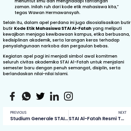
menuntut ilmu dan menghadapi tantangan
zaman. Inilah ruh dari kode etik mahasiswa kita,”
tegas Wawan Hermawansyah.
Selain itu, dalam apel perdana ini juga disosialisasikan butir
butir
Kode Etik Mahasiswa STAI Al-Fatah
yang meliputi
kewajiban menjaga kewibawaan kampus, etika berbusana,
kedisiplinan akademik, serta larangan keras terhadap
penyalahgunaan narkoba dan pergaulan bebas.
Kegiatan apel pagi ini menjadi simbol awal komitmen
seluruh civitas akademika STAI Al-Fatah untuk menjalani
semester baru dengan penuh semangat, disiplin, serta
berlandaskan nilai-nilai Islami.
PREVIOUS
NEXT
Studium Generale STAI Al-Fatah: Mahasiswa Sebagai Agen Perubahan Bangsa
STAI Al-Fatah Resmi Tunjuk Dr. Wahyudi KS, M.Pd.I sebagai Wakil Ketua IV